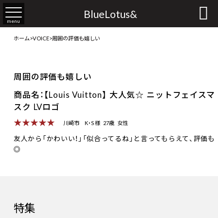

BlueLotus&
menu
ホーム
>
VOICE
>
周囲の評価も嬉しい
周囲の評価も嬉しい
商品名：【Louis Vuitton】 大人気☆ ニットフェイスマ
スク LVロゴ
★★★★★
川崎市
K・S 様
27歳
女性
友人から「かわいい！」「似合ってるね」と言ってもらえて、評価も
◎
特集